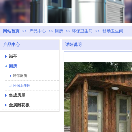
网站首页
>>
产品中心
>>
厕所
>>
环保卫生间
>>
移动卫生间
产品中心
详细说明
岗亭
厕所
环保厕所
环保卫生间
集成房屋
金属雕花板